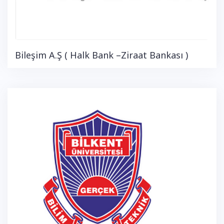
Bileşim A.Ş ( Halk Bank –Ziraat Bankası )