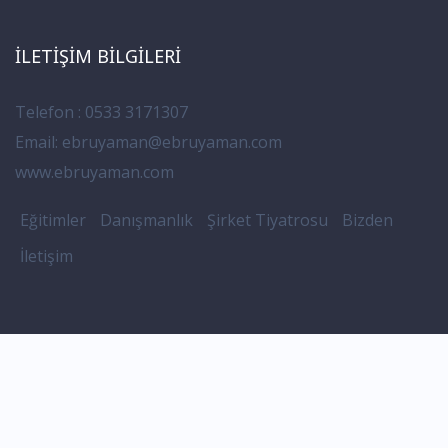
İLETIŞIM BILGILERI
Telefon : 0533 3171307
Email:
ebruyaman@ebruyaman.com
www.ebruyaman.com
Eğitimler
Danışmanlık
Şirket Tiyatrosu
Bizden
İletişim